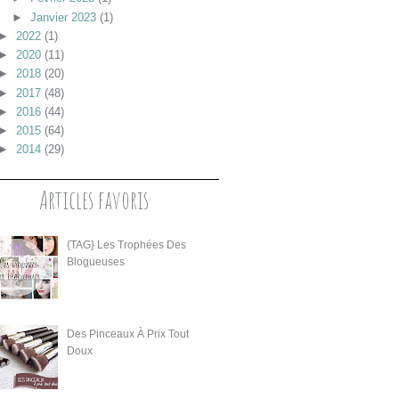
►
Janvier 2023
(1)
►
2022
(1)
►
2020
(11)
►
2018
(20)
►
2017
(48)
►
2016
(44)
►
2015
(64)
►
2014
(29)
Articles favoris
{TAG} Les Trophées Des
Blogueuses
Des Pinceaux À Prix Tout
Doux