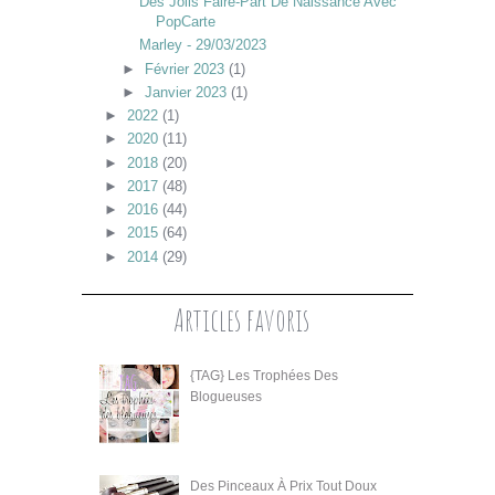
Des Jolis Faire-Part De Naissance Avec
PopCarte
Marley - 29/03/2023
►
Février 2023
(1)
►
Janvier 2023
(1)
►
2022
(1)
►
2020
(11)
►
2018
(20)
►
2017
(48)
►
2016
(44)
►
2015
(64)
►
2014
(29)
Articles favoris
{TAG} Les Trophées Des
Blogueuses
Des Pinceaux À Prix Tout Doux