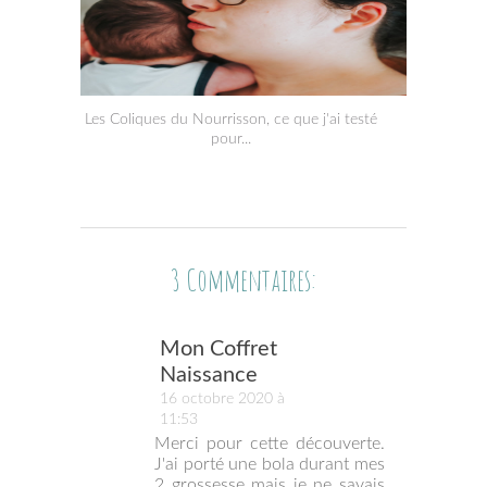
Les Coliques du Nourrisson, ce que j'ai testé
pour...
3 Commentaires:
Mon Coffret
Naissance
16 octobre 2020 à
11:53
Merci pour cette découverte.
J'ai porté une bola durant mes
2 grossesse mais je ne savais