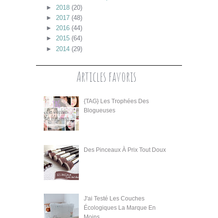
►
2018
(20)
►
2017
(48)
►
2016
(44)
►
2015
(64)
►
2014
(29)
Articles favoris
{TAG} Les Trophées Des
Blogueuses
Des Pinceaux À Prix Tout Doux
J'ai Testé Les Couches
Écologiques La Marque En
Moins.