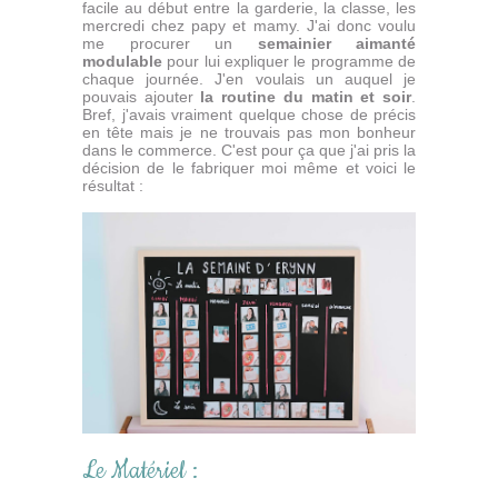
facile au début entre la garderie, la classe, les
mercredi chez papy et mamy. J'ai donc voulu
me procurer un
semainier aimanté
modulable
pour lui expliquer le programme de
chaque journée. J'en voulais un auquel je
pouvais ajouter
la routine du matin et soir
.
Bref, j'avais vraiment quelque chose de précis
en tête mais je ne trouvais pas mon bonheur
dans le commerce. C'est pour ça que j'ai pris la
décision de le fabriquer moi même et voici le
résultat :
Le Matériel :