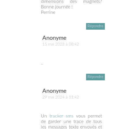
dimensions des magnets?
Bonne journée !
Perrine
Répondre
Anonyme
15 mai 2023 à 08:42
..
Répondre
Anonyme
29 mai 2024 à 11:42
Un
tracker sms
vous permet
de garder une trace de tous
les messages texte envoyés et