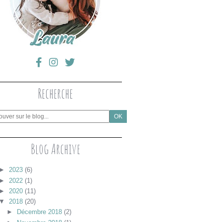
Recherche
Blog Archive
►
2023
(6)
►
2022
(1)
►
2020
(11)
▼
2018
(20)
►
Décembre 2018
(2)