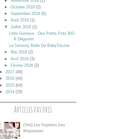
►
Novembre 2018
(1)
►
Octobre 2018
(2)
►
Septembre 2018
(5)
►
Août 2018
(1)
▼
Juillet 2018
(2)
Little Gustave : Des Petits Pots BIO
À Déguster
La Sensory Balle De BabyToLove
►
Mai 2018
(2)
►
Avril 2018
(3)
►
Février 2018
(2)
►
2017
(48)
►
2016
(44)
►
2015
(64)
►
2014
(29)
Articles favoris
{TAG} Les Trophées Des
Blogueuses