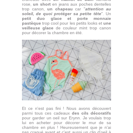
rose,
un short
en jeans aux poches dentelles
trop canon,
un chapeau
car "
attention au
soleil, de quoi protéger sa petite tête
". Un
petit duo glace et porte monnaie
pastèque
trop cool pour les petits looks et
une
veilleuse glace
de couleur mint trop canon
pour décorer la chambre en été.
Et ce n'est pas fini ! Nous avons découvert
parmi tous ces cadeaux
des cils décoratifs
pour garder un oeil sur Erynn. Je voulais trop
lui en acheter pour décorer le mur de sa
chambre en plus ! Heureusement que je n'ai
pas craqué avant et c'est aussi un clin d'oeil à