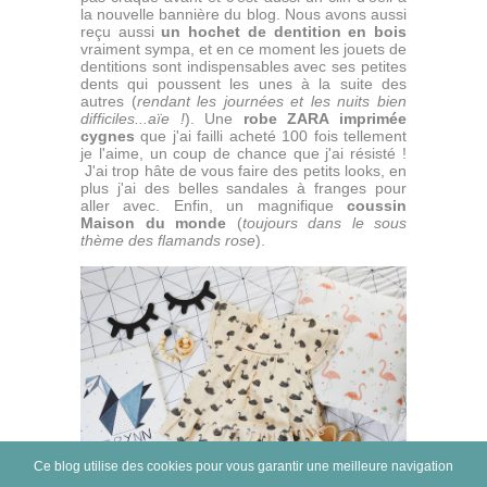
la nouvelle bannière du blog. Nous avons aussi
reçu aussi
un hochet de dentition en bois
vraiment sympa, et en ce moment les jouets de
dentitions sont indispensables avec ses petites
dents qui poussent les unes à la suite des
autres (
rendant les journées et les nuits bien
difficiles...aïe !
). Une
robe ZARA imprimée
cygnes
que j'ai failli acheté 100 fois tellement
je l'aime, un coup de chance que j'ai résisté !
J'ai trop hâte de vous faire des petits looks, en
plus j'ai des belles sandales à franges pour
aller avec. Enfin, un magnifique
coussin
Maison du monde
(
toujours dans le sous
thème des flamands rose
).
Ce blog utilise des cookies pour vous garantir une meilleure navigation