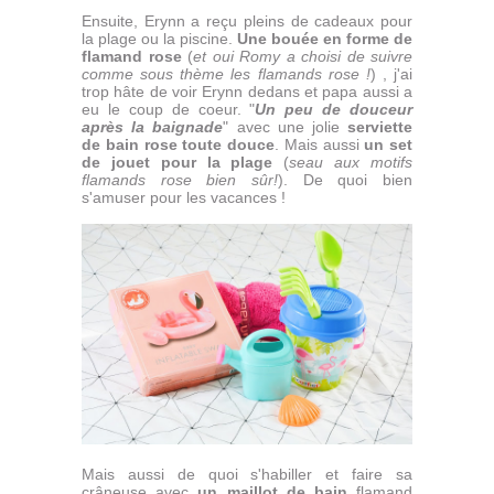
Ensuite, Erynn a reçu pleins de cadeaux pour
la plage ou la piscine.
Une bouée en forme de
flamand rose
(
et oui Romy a choisi de suivre
comme sous thème les flamands rose !
) , j'ai
trop hâte de voir Erynn dedans et papa aussi a
eu le coup de coeur. "
Un peu de douceur
après la baignade
" avec une jolie
serviette
de bain rose toute douce
. Mais aussi
un set
de jouet pour la plage
(
seau aux motifs
flamands rose bien sûr!
). De quoi bien
s'amuser pour les vacances !
Mais aussi de quoi s'habiller et faire sa
crâneuse avec
un maillot de bain
flamand