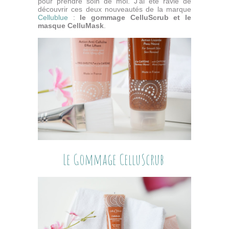
pour prendre soin de moi. J'ai été ravie de
découvrir ces deux nouveautés de la marque
Cellublue
:
le gommage CelluScrub et le
masque CelluMask
.
Le Gommage CelluScrub