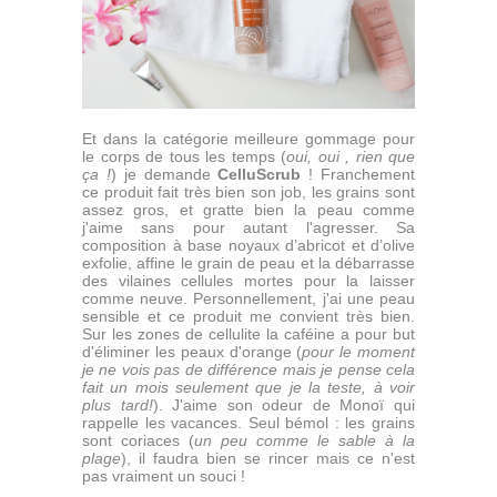
Et dans la catégorie meilleure gommage pour
le corps de tous les temps (
oui, oui , rien que
ça !
) je demande
CelluScrub
! Franchement
ce produit fait très bien son job, les grains sont
assez gros, et gratte bien la peau comme
j'aime sans pour autant l'agresser. Sa
composition à base noyaux d’abricot et d’olive
exfolie, affine le grain de peau et la débarrasse
des vilaines cellules mortes pour la laisser
comme neuve. Personnellement, j'ai une peau
sensible et ce produit me convient très bien.
Sur les zones de cellulite la caféine a pour but
d'éliminer les peaux d'orange (
pour le moment
je ne vois pas de différence mais je pense cela
fait un mois seulement que je la teste, à voir
plus tard!
). J'aime son odeur de Monoï qui
rappelle les vacances. Seul bémol : les grains
sont coriaces (
un peu comme le sable à la
plage
), il faudra bien se rincer mais ce n'est
pas vraiment un souci !