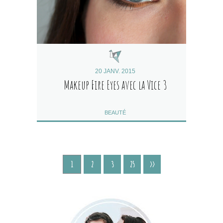
20 JANV. 2015
Makeup Fire Eyes avec la Vice 3
BEAUTÉ
1
2
3
25
>>