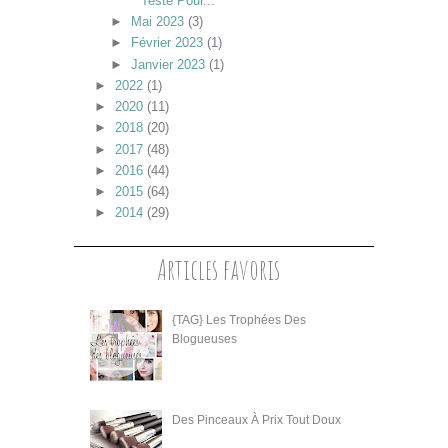
Testé Pour...
►
Mai 2023
(3)
►
Février 2023
(1)
►
Janvier 2023
(1)
►
2022
(1)
►
2020
(11)
►
2018
(20)
►
2017
(48)
►
2016
(44)
►
2015
(64)
►
2014
(29)
Articles favoris
{TAG} Les Trophées Des
Blogueuses
Des Pinceaux À Prix Tout Doux