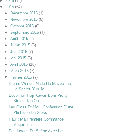
►
2016
(44)
▼
2015
(64)
►
Décembre 2015
(1)
►
Novembre 2015
(5)
►
Octobre 2015
(6)
►
Septembre 2015
(4)
►
Août 2015
(2)
►
Juillet 2015
(5)
►
Juin 2015
(7)
►
Mai 2015
(5)
►
Avril 2015
(10)
►
Mars 2015
(7)
▼
Février 2015
(7)
Dream Wonder Nude De Maybelline,
Le Secret D'un Jo...
L'eyeliner Trop Kawaii Born Pretty
Store : Top Ou...
Les Gloss Et Moi : Confession D'une
Phobique Du Gloss
Haul : Ma Première Commande
Maquillalia
Des Lèvres De Sirène Avec Les