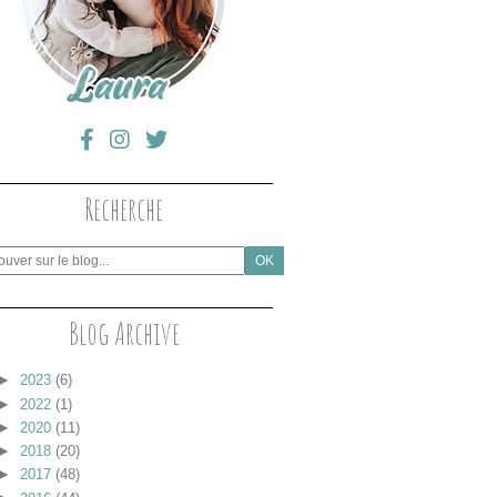
Recherche
Blog Archive
►
2023
(6)
►
2022
(1)
►
2020
(11)
►
2018
(20)
►
2017
(48)