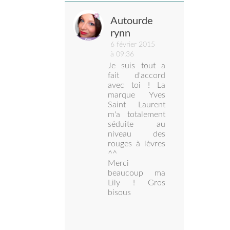
Autourde
rynn
6 février 2015
à 09:36
Je suis tout a
fait d'accord
avec toi ! La
marque Yves
Saint Laurent
m'a totalement
séduite au
niveau des
rouges à lèvres
^^
Merci
beaucoup ma
Lily ! Gros
bisous