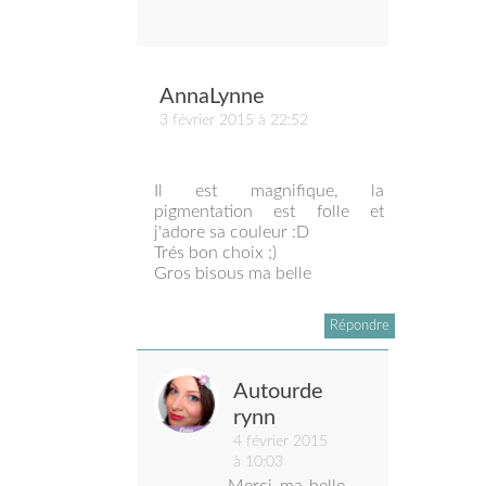
AnnaLynne
3 février 2015 à 22:52
Il est magnifique, la
pigmentation est folle et
j'adore sa couleur :D
Trés bon choix ;)
Gros bisous ma belle
Répondre
Autourde
rynn
4 février 2015
à 10:03