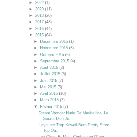
►
2022
(1)
►
2020
(11)
►
2018
(20)
►
2017
(48)
►
2016
(44)
▼
2015
(64)
►
Décembre 2015
(1)
►
Novembre 2015
(5)
►
Octobre 2015
(6)
►
Septembre 2015
(4)
►
Août 2015
(2)
►
Juillet 2015
(5)
►
Juin 2015
(7)
►
Mai 2015
(5)
►
Avril 2015
(10)
►
Mars 2015
(7)
▼
Février 2015
(7)
Dream Wonder Nude De Maybelline, Le
Secret D'un Jo...
L'eyeliner Trop Kawaii Born Pretty Store :
Top Ou...
Les Gloss Et Moi : Confession D'une