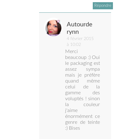
Répondre
Autourde
rynn
4 février 2015
à 10:02
Merci
beaucoup :) Oui
le packaging est
assez sympa
mais je préfère
quand même
celui de la
gamme des
voluptés ! sinon
la couleur
j'aime
énormément ce
genre de teinte
:) Bises