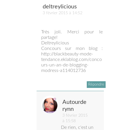
deltreylicious
3 février 2015 à 14:52
Très joli. Merci pour le
partage!
Deltreylicious
Concours sur mon blog :
http://blackbeauty-mode-
tendance.eklablog.com/conco
urs-un-an-de-blogging-
modress-a114012736
Répondre
Autourde
rynn
3 février 2015
à 15:58
De rien, c'est un