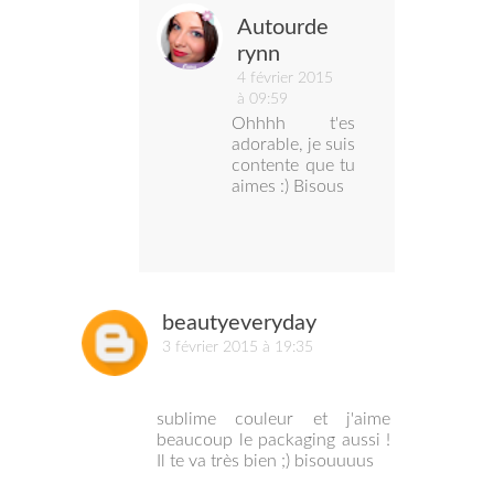
Autourde
rynn
4 février 2015
à 09:59
Ohhhh t'es
adorable, je suis
contente que tu
aimes :) Bisous
beautyeveryday
3 février 2015 à 19:35
sublime couleur et j'aime
beaucoup le packaging aussi !
Il te va très bien ;) bisouuuus