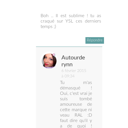
Boh .. Il est sublime ! tu as
craqué sur YSL ces derniers
temps ;)
Répondre
Autourde
rynn
6 février 2015
à 09:34
Tu m'as
démasqué !
Oui, c'est vrai je
suis tombé
amoureuse de
cette marque ni
veau RAL :D
faut dire qu'il y
a de quoi !