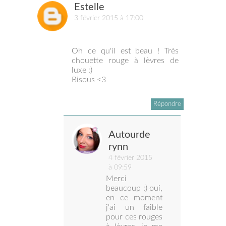
Estelle
3 février 2015 à 17:00
Oh ce qu'il est beau ! Très
chouette rouge à lèvres de
luxe :)
Bisous <3
Répondre
Autourde
rynn
4 février 2015
à 09:59
Merci
beaucoup :) oui,
en ce moment
j'ai un faible
pour ces rouges