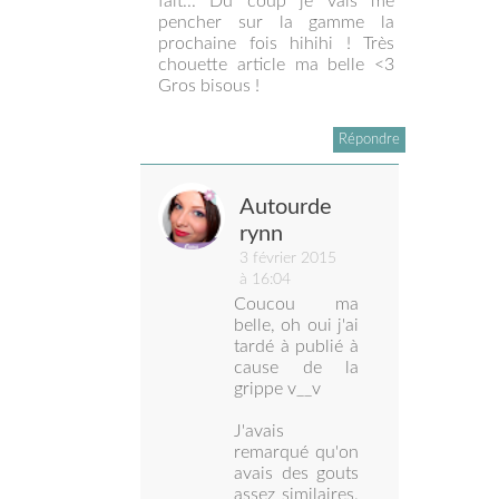
fait... Du coup je vais me
pencher sur la gamme la
prochaine fois hihihi ! Très
chouette article ma belle <3
Gros bisous !
Répondre
Autourde
rynn
3 février 2015
à 16:04
Coucou ma
belle, oh oui j'ai
tardé à publié à
cause de la
grippe v__v
J'avais
remarqué qu'on
avais des gouts
assez similaires.