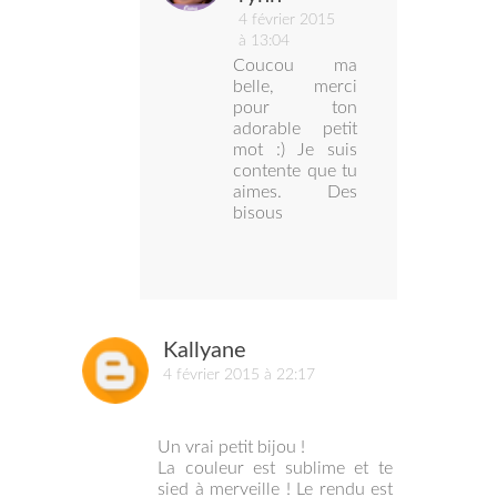
4 février 2015
à 13:04
Coucou ma
belle, merci
pour ton
adorable petit
mot :) Je suis
contente que tu
aimes. Des
bisous
Kallyane
4 février 2015 à 22:17
Un vrai petit bijou !
La couleur est sublime et te
sied à merveille ! Le rendu est