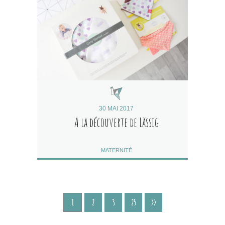
30 MAI 2017
A la découverte de Lässig
MATERNITÉ
1
2
3
25
>>