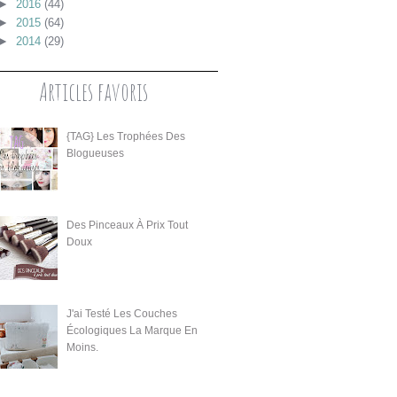
►
2016
(44)
►
2015
(64)
►
2014
(29)
Articles favoris
{TAG} Les Trophées Des
Blogueuses
Des Pinceaux À Prix Tout
Doux
J'ai Testé Les Couches
Écologiques La Marque En
Moins.