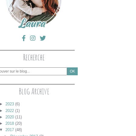
Recherche
Blog Archive
►
2023
(6)
►
2022
(1)
►
2020
(11)
►
2018
(20)
▼
2017
(48)