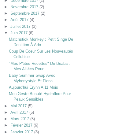
►
Décembre 2017
(2)
►
Novembre 2017
(2)
►
Septembre 2017
(2)
►
Août 2017
(4)
►
Juillet 2017
(3)
▼
Juin 2017
(6)
Matchstick Monkey : Petit Singe De
Dentition À Ado...
Coup De Coeur Sur Les Nouveautés
Cellublue
"Mes P'tites Recettes" De Béaba :
Mes Alliées Pour...
Baby Summer Swap Avec
Myberrystyle Et Fiona
Aujourd'hui Erynn A 11 Mois
Mon Geste Beauté Hydraflore Pour
Peaux Sensibles
►
Mai 2017
(5)
►
Avril 2017
(5)
►
Mars 2017
(5)
►
Février 2017
(6)
►
Janvier 2017
(8)