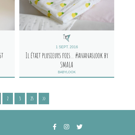
1 SEPT. 2016
st
Il était plusieurs fois... #ananaslook by
SMALA
BABYLOOK
2
3
25
>>