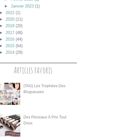
►
Janvier 2023
(1)
►
2022
(1)
►
2020
(11)
►
2018
(20)
►
2017
(48)
►
2016
(44)
►
2015
(64)
►
2014
(29)
Articles favoris
{TAG} Les Trophées Des
Blogueuses
Des Pinceaux À Prix Tout
Doux