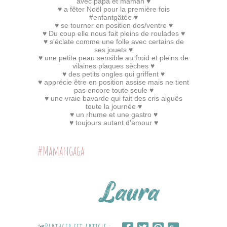
avec papa et maman ♥
♥ a fêter Noël pour la première fois
#enfantgâtée ♥
♥ se tourner en position dos/ventre ♥
♥ Du coup elle nous fait pleins de roulades ♥
♥ s'éclate comme une folle avec certains de
ses jouets ♥
♥ une petite peau sensible au froid et pleins de
vilaines plaques sèches ♥
♥ des petits ongles qui griffent ♥
♥ apprécie être en position assise mais ne tient
pas encore toute seule ♥
♥ une vraie bavarde qui fait des cris aiguës
toute la journée ♥
♥ un rhume et une gastro ♥
♥ toujours autant d'amour ♥
#Mamangaga