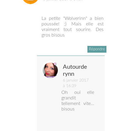
La petite "Wolverinn" a bien
poussée! ;) Mais elle est
vraiment tout sourire. Des
gros bisous
Répondre
Autourde
rynn
6 janvier 2017
à 16:39
Oh oui elle
grandit
tellement vite...
bisous