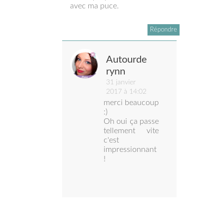
avec ma puce.
Répondre
Autourde
rynn
31 janvier
2017 à 14:02
merci beaucoup
:)
Oh oui ça passe
tellement vite
c'est
impressionnant
!