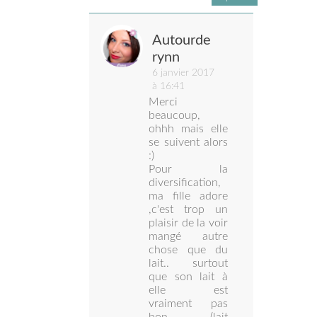
Autourde
rynn
6 janvier 2017
à 16:41
Merci
beaucoup,
ohhh mais elle
se suivent alors
:)
Pour la
diversification,
ma fille adore
,c'est trop un
plaisir de la voir
mangé autre
chose que du
lait.. surtout
que son lait à
elle est
vraiment pas