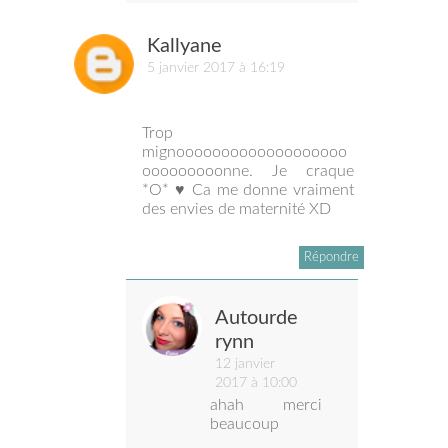
Kallyane
5 janvier 2017 à 16:19
Trop
mignooooooooooooooooooo
ooooooooonne. Je craque
*O* ♥ Ca me donne vraiment
des envies de maternité XD
Répondre
Autourde
rynn
12 janvier
2017 à 10:00
ahah merci
beaucoup