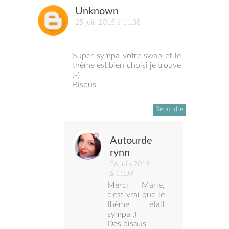
Unknown
25 juin 2015 à 11:38
Super sympa votre swap et le
thème est bien choisi je trouve
:-)
Bisous
Répondre
Autourde
rynn
26 juin 2015
à 11:39
Merci Marie,
c'est vrai que le
thème était
sympa :)
Des bisous