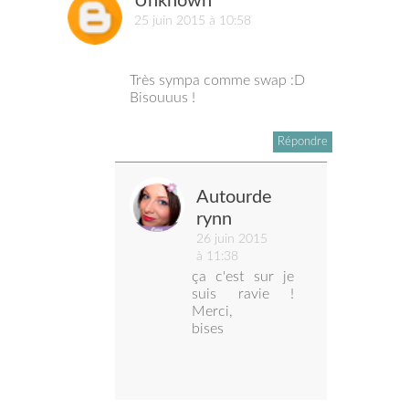
Unknown
25 juin 2015 à 10:58
Très sympa comme swap :D
Bisouuus !
Répondre
Autourde
rynn
26 juin 2015
à 11:38
ça c'est sur je
suis ravie !
Merci,
bises