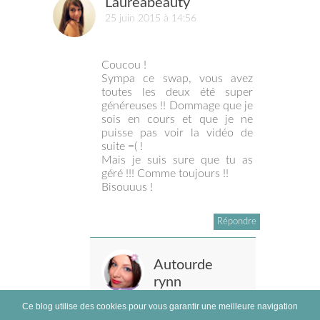
Laureabeauty
25 juin 2015 à 14:56
Coucou !
Sympa ce swap, vous avez
toutes les deux été super
généreuses !! Dommage que je
sois en cours et que je ne
puisse pas voir la vidéo de
suite =( !
Mais je suis sure que tu as
géré !!! Comme toujours !!
Bisouuus !
Répondre
Autourde
rynn
26 juin 2015
Ce blog utilise des cookies pour vous garantir une meilleure navigation
à 11:44