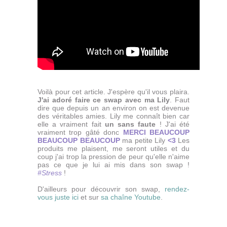
Voilà pour cet article. J'espère qu'il vous plaira.
J'ai adoré faire ce swap avec ma Lily
. Faut
dire que depuis un an environ on est devenue
des véritables amies. Lily me connaît bien car
elle a vraiment fait
un sans faute
! J'ai été
vraiment trop gâté donc
MERCI BEAUCOUP
BEAUCOUP BEAUCOUP
ma petite Lily
<3
Les
produits me plaisent, me seront utiles et du
coup j'ai trop la pression de peur qu'elle n'aime
pas ce que je lui ai mis dans son swap !
#Stress
!
D'ailleurs pour découvrir son swap,
rendez-
vous juste ici
et sur
sa chaîne Youtube
.