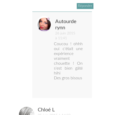
Répondre
Autourde
rynn
26 juin 2015
à 11:41
Coucou ! ohhh
oui c'était une
expérience
vraiment
chouette ! On
s'est bien gâté
hihi
Des gros bisous
Chloé L