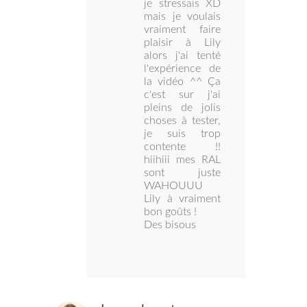
je stressais XD
mais je voulais
vraiment faire
plaisir à Lily
alors j'ai tenté
l'expérience de
la vidéo ^^ Ça
c'est sur j'ai
pleins de jolis
choses à tester,
je suis trop
contente !!
hiihiii mes RAL
sont juste
WAHOUUU
Lily à vraiment
bon goûts !
Des bisous