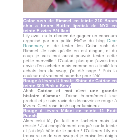
Color rush de Rimmel en teinte 210 Boom
chic a boom Butter lipstick de NYX en
teinte Fizzies Pétillant
Lily avait eu la chance de gagner un concours
organisé par ma petite Éloïse du blog
Dear
Rosemary
et de tester les Color rush de
Rimmel. Je sais qu'elle en est dingue, et du
coup je vais moi aussi pouvoir tester cette
petite merveille ! D'autant plus que j'avais trop
envie d'en acheter mais comme on a limité les
achats lors du swap, j'ai été sage ! Puis la
couleur est vraiment superbe pour l'été.
Rouge à lèvres Ultimate Shine de Catrice en
teinte 300 Pink a Berry
Ahhh
Catrice et moi c'est une grande
histoire d'amour
. J'aime énormément leur
produit et je suis ravie de découvrir ce rouge à
lèvres. C'est rose irisé super lumineux.
Rouge à lèvres Milani en teinte 11 Fruit
Punch
Alors celui là, j'ai failli me l'acheter mais j'ai
résisté ! J'ai complètement craqué sur la teinte
et j'ai déjà hâte de le porter ! D'ailleurs Lily en
trouvera un de son swap et je croise les doigts