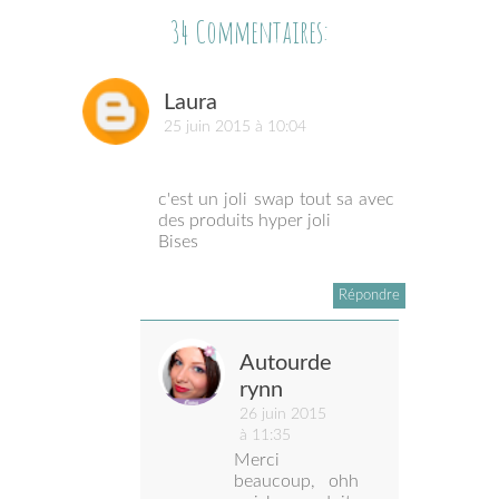
34 Commentaires:
Laura
25 juin 2015 à 10:04
c'est un joli swap tout sa avec
des produits hyper joli
Bises
Répondre
Autourde
rynn
26 juin 2015
à 11:35
Merci
beaucoup, ohh