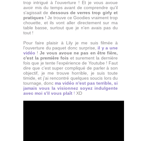
trop intrigué à l'ouverture ! Et je vous avoue
avoir mis du temps avant de comprendre qu'il
s'agissait de
dessous de verres trop girly et
pratiques
! Je trouve ce Goodies vraiment trop
chouette, et ils vont aller directement sur ma
table basse, surtout que je n'en avais pas du
tout !
Pour faire plaisir à Lily je me suis filmée à
l'ouverture du paquet donc surprise,
il y a une
vidéo
!
Je vous avoue ne pas en être fière,
c'est la première fois
et surement la dernière
fois que je tente l'expérience de Youtube ! Faut
dire que c'est super compliqué de parler à son
objectif, je me trouve horrible, je suis toute
timide, et j'ai rencontré quelques soucis lors du
tournage, donc
ma vidéo n'est pas terrible, si
jamais vous la visionnez soyez indulgente
avec moi s'il vous plaît
!
XD