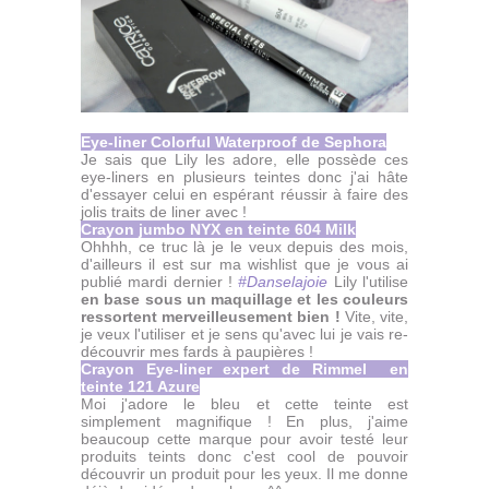
Eye-liner Colorful Waterproof de Sephora
Je sais que Lily les adore, elle possède ces
eye-liners en plusieurs teintes donc j'ai hâte
d'essayer celui en espérant réussir à faire des
jolis traits de liner avec !
Crayon jumbo NYX en teinte 604 Milk
Ohhhh, ce truc là je le veux depuis des mois,
d'ailleurs il est sur ma wishlist que je vous ai
publié mardi dernier !
#Danselajoie
Lily l'utilise
en base sous un maquillage et les couleurs
ressortent merveilleusement bien !
Vite, vite,
je veux l'utiliser et je sens qu'avec lui je vais re-
découvrir mes fards à paupières !
Crayon Eye-liner expert de Rimmel en
teinte 121 Azure
Moi j'adore le bleu et cette teinte est
simplement magnifique ! En plus, j'aime
beaucoup cette marque pour avoir testé leur
produits teints donc c'est cool de pouvoir
découvrir un produit pour les yeux. Il me donne