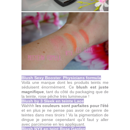
Blush Sexy Booster Physicians formula
Voilà une marque dont les produits teints me
séduisent énormément. Ce
blush est juste
magnifique
, tant du côté du packaging que de
la teinte, rose pêche très lumineuse !
Blush by 3 Sleek en teinte Lace
Wahhh
les couleurs sont parfaites pour l'été
et en plus je ne pense pas avoir ce genre de
teintes dans mes tiroirs ! Vu la pigmentation de
dingue je pense cependant qu'il faut y aller
avec parcimonie en les appliquant.
Blush NYX en teint Rose Garden