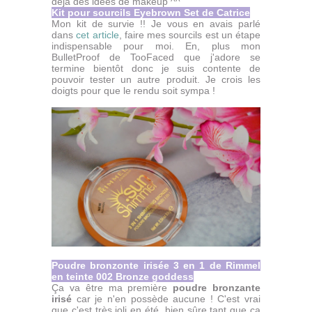
déjà des idées de makeup ^^
Kit pour sourcils Eyebrown Set de Catrice
Mon kit de survie !! Je vous en avais parlé
dans
cet article
, faire mes sourcils est un étape
indispensable pour moi. En, plus mon
BulletProof de TooFaced que j'adore se
termine bientôt donc je suis contente de
pouvoir tester un autre produit. Je crois les
doigts pour que le rendu soit sympa !
Poudre bronzonte irisée 3 en 1 de Rimmel
en teinte 002 Bronze goddess
Ça va être ma première
poudre bronzante
irisé
car je n'en possède aucune ! C'est vrai
que c'est très joli en été, bien sûre tant que ça