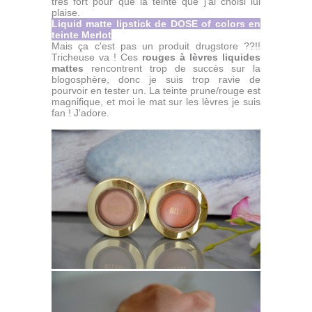
très fort pour que la teinte que j'ai choisi lui
plaise.
Liquid matte lipstick de DOSE of colors en
teinte Merlot
Mais ça c'est pas un produit drugstore ??!!
Tricheuse va ! Ces
rouges à lèvres liquides
mattes
rencontrent trop de succès sur la
blogosphère, donc je suis trop ravie de
pourvoir en tester un. La teinte prune/rouge est
magnifique, et moi le mat sur les lèvres je suis
fan ! J'adore.