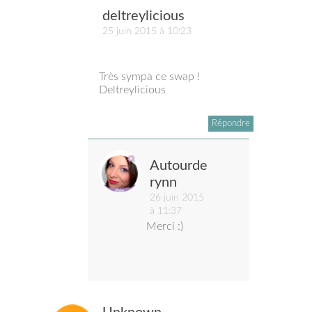
deltreylicious
25 juin 2015 à 10:23
Très sympa ce swap !
Deltreylicious
Répondre
Autourde
rynn
26 juin 2015
à 11:37
Merci :)