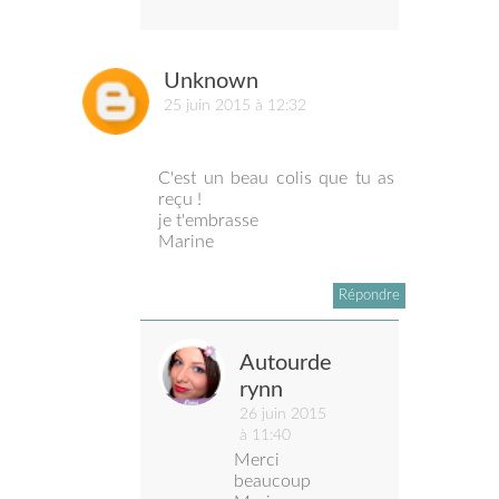
Unknown
25 juin 2015 à 12:32
C'est un beau colis que tu as
reçu !
je t'embrasse
Marine
Répondre
Autourde
rynn
26 juin 2015
à 11:40
Merci
beaucoup