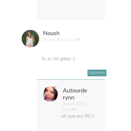
Noush
25 juin 2015 à 11:48
Tu as été gâtée :)
Répondre
Autourde
rynn
26 juin 2015
à 11:39
oh que oui XD !!