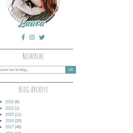
Recherche
Blog Archive
►
2023
(6)
►
2022
(1)
►
2020
(11)
►
2018
(20)
►
2017
(48)