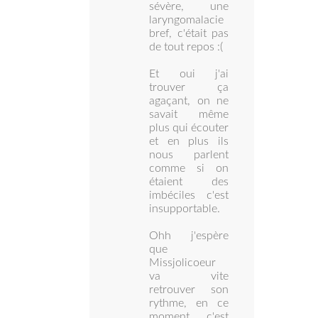
sévère, une
laryngomalacie
bref, c'était pas
de tout repos :(
Et oui j'ai
trouver ça
agaçant, on ne
savait même
plus qui écouter
et en plus ils
nous parlent
comme si on
étaient des
imbéciles c'est
insupportable.
Ohh j'espère
que
Missjolicoeur
va vite
retrouver son
rythme, en ce
moment c'est