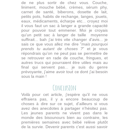
de ne plus sortir de chez vous. Couche,
liniment, mouche bébé, crèmes, sérum phy,
carnet de santé, biberons, dosette de lait,
petits pots, habits de rechange, langes, jouets,
eaux, médicaments, écharpe etc... croyez moi
il vous faut un sac à langer a grande capacité
pour pouvoir tout emmener. Moi je croyais
qu'un petit sac à langer de taille moyenne
suffirait... bah j'ai très vite changer d'avis... je
sais ce que vous allez me dire "
mais pourquoi
prends tu autant de choses ?
" et je vous
répondrais qu'on ne peut pas se permettre de
se retrouver en rade de couche, fringues, et
autres trucs qui pourraient être utiles mais au
final qui servent pas... je suis du genre
prévoyante, j'aime avoir tout ce dont j'ai besoin
sous la main !
Conclusion
Voilà pour cet article, j'espère qu'il ne vous
effraiera pas, il y a encore beaucoup de
choses à dire sur ce sujet, d'ailleurs si vous
avez des anecdotes à partager n'hésitez pas.
Les jeunes parents ne vivent pas dans le
monde des bisounours bien au contraire, les
premières semaines avec bébé relève plutôt
de la survie. Devenir parents c'est aussi savoir