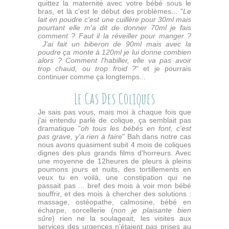
quittez la maternité avec votre bébé sous le
bras, et là c'est le début des problèmes... "
Le
lait en poudre c'est une cuillère pour 30ml mais
pourtant elle m'a dit de donner 70ml je fais
comment ? Faut il la réveiller pour manger ?
J'ai fait un biberon de 90ml mais avec la
poudre ça monte à 120ml je lui donne combien
alors ? Comment l'habiller, elle va pas avoir
trop chaud, ou trop froid ?
" et je pourrais
continuer comme ça longtemps...
Le Cas Des Coliques
Je sais pas vous, mais moi à chaque fois que
j'ai entendu parlé de colique, ça semblait pas
dramatique "
oh tous les bébés en font, c'est
pas grave, y'a rien à faire
" Bah dans notre cas
nous avons quasiment subit 4 mois de coliques
dignes des plus grands films d'horreurs. Avec
une moyenne de 12heures de pleurs à pleins
poumons jours et nuits, des tortillements en
veux tu en voilà, une constipation qui ne
passait pas ... bref des mois à voir mon bébé
souffrir, et des mois à chercher des solutions :
massage, ostéopathe, calmosine, bébé en
écharpe, sorcellerie (
non je plaisante bien
sûre
) rien ne la soulageait, les visites aux
services des urgences n'étaient pas prises au