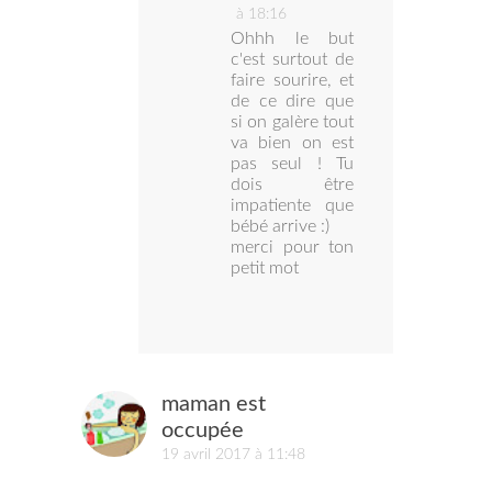
à 18:16
Ohhh le but
c'est surtout de
faire sourire, et
de ce dire que
si on galère tout
va bien on est
pas seul ! Tu
dois être
impatiente que
bébé arrive :)
merci pour ton
petit mot
maman est
occupée
19 avril 2017 à 11:48