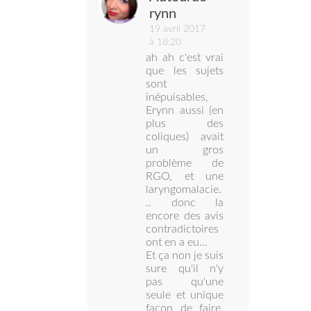
rynn
19 avril 2017
à 18:20
ah ah c'est vrai
que les sujets
sont
inépuisables,
Erynn aussi (en
plus des
coliques) avait
un gros
problème de
RGO, et une
laryngomalacie.
.. donc la
encore des avis
contradictoires
ont en a eu...
Et ça non je suis
sure qu'il n'y
pas qu'une
seule et unique
façon de faire,