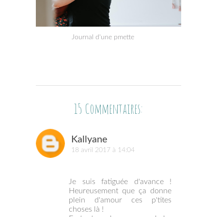
Journal d'une pmette
15 Commentaires:
Kallyane
18 avril 2017 à 14:04
Je suis fatiguée d'avance !
Heureusement que ça donne
plein d'amour ces p'tites
choses là !