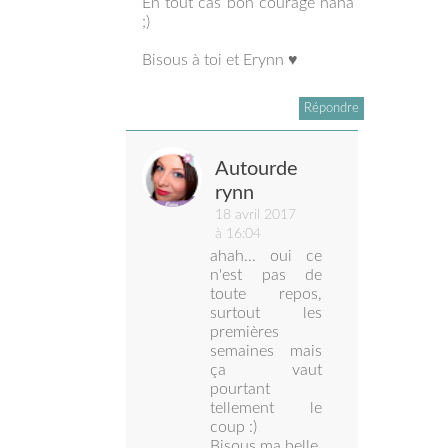
En tout cas bon courage haha
;)
Bisous à toi et Erynn ♥
Répondre
Autourde
rynn
18 avril 2017
à 16:04
ahah... oui ce
n'est pas de
toute repos,
surtout les
premières
semaines mais
ça vaut
pourtant
tellement le
coup :)
Bisous ma belle