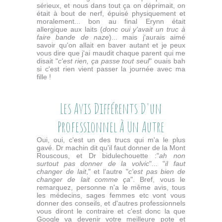
sérieux, et nous dans tout ça on déprimait, on
était à bout de nerf, épuisé physiquement et
moralement... bon au final Erynn était
allergique aux laits (
donc oui y'avait un truc à
faire bande de naze
)... mais j'aurais aimé
savoir qu'on allait en baver autant et je peux
vous dire que j'ai maudit chaque parent qui me
disait "
c'est rien, ça passe tout seul
" ouais bah
si c'est rien vient passer la journée avec ma
fille !
Les Avis Différents D'un
Professionnel À Un Autre
Oui, oui, c'est un des trucs qui m'a le plus
gavé. Dr machin dit qu'il faut donner de la Mont
Rouscous, et Dr bidulechouette :"
ah non
surtout pas donner de la volvic
"... "
il faut
changer de lait
," et l'autre "
c'est pas bien de
changer de lait comme ça
". Bref, vous le
remarquez, personne n'a le même avis, tous
les médecins, sages femmes etc vont vous
donner des conseils, et d'autres professionnels
vous diront le contraire et c'est donc la que
Google va devenir votre meilleure pote et