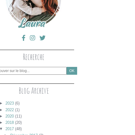
Recherche
Blog Archive
►
2023
(6)
►
2022
(1)
►
2020
(11)
►
2018
(20)
▼
2017
(48)