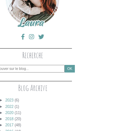
Recherche
Blog Archive
►
2023
(6)
►
2022
(1)
►
2020
(11)
►
2018
(20)
►
2017
(48)