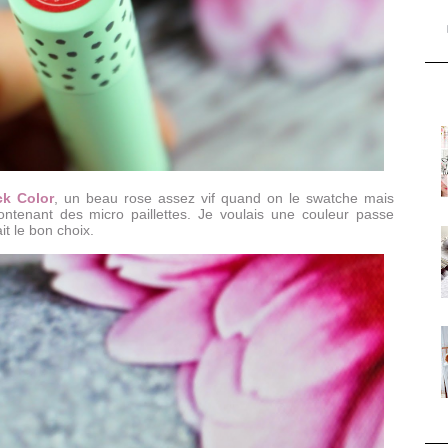
ck Color
, un beau rose assez vif quand on le swatche mais
ontenant des micro paillettes. Je voulais une couleur passe
ait le bon choix.