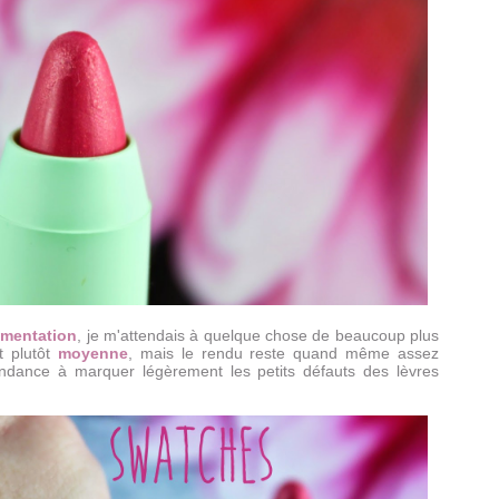
mentation
, je m'attendais à quelque chose de beaucoup plus
t plutôt
moyenne
, mais le rendu reste quand même assez
endance à marquer légèrement les petits défauts des lèvres