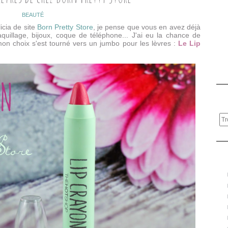
BEAUTÉ
licia de site
Born Pretty Store
, je pense que vous en avez déjà
quillage, bijoux, coque de téléphone... J'ai eu la chance de
t mon choix s'est tourné vers un jumbo pour les lèvres :
Le Lip