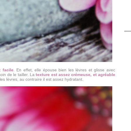
 facile
. En effet, elle épouse bien les lèvres et glisse avec
oin de le tailler. La
texture est assez crémeuse, et agréable
es lèvres, au contraire il est assez hydratant.