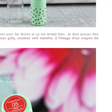
on pour les lèvres et ça me tentait bien. Je dois avouer être
sez girly, couleur vert menthe, à l'image d'un crayon de