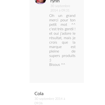
rynn
30 septembre
2014 à 09:31
Oh un grand
merci pour ton
petit mot ^^
c'est très gentil !
et oui j'adore le
résultat, mais je
crois que la
marque est
pleine de
supers produits
:)
Bisous ^^
Cola
30 septembre 2014 à
09:06