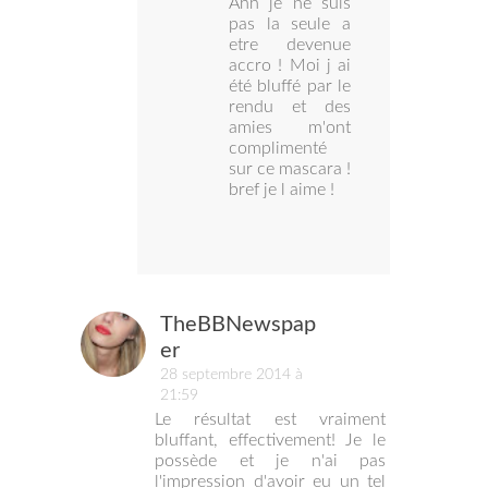
Ahh je ne suis
pas la seule a
etre devenue
accro ! Moi j ai
été bluffé par le
rendu et des
amies m'ont
complimenté
sur ce mascara !
bref je l aime !
TheBBNewspap
er
28 septembre 2014 à
21:59
Le résultat est vraiment
bluffant, effectivement! Je le
possède et je n'ai pas
l'impression d'avoir eu un tel