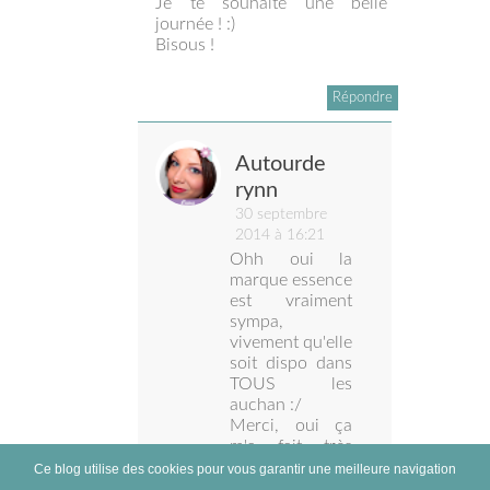
Je te souhaite une belle
journée ! :)
Bisous !
Répondre
Autourde
rynn
30 septembre
2014 à 16:21
Ohh oui la
marque essence
est vraiment
sympa,
vivement qu'elle
soit dispo dans
TOUS les
auchan :/
Merci, oui ça
m'a fait très
plaisir d'être en
Ce blog utilise des cookies pour vous garantir une meilleure navigation
grande Une :)