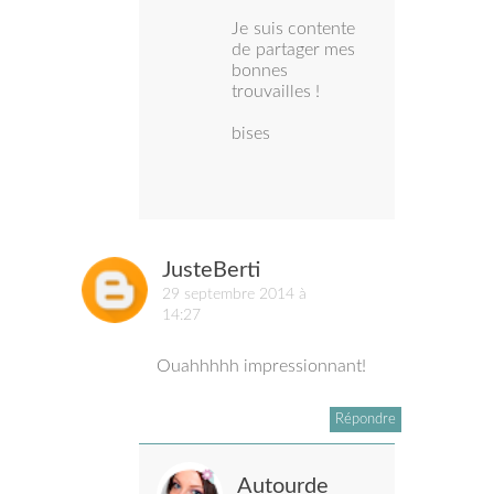
Je suis contente
de partager mes
bonnes
trouvailles !
bises
JusteBerti
29 septembre 2014 à
14:27
Ouahhhhh impressionnant!
Répondre
Autourde