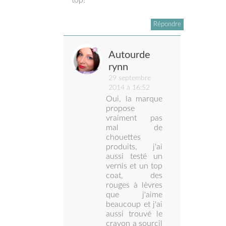
top!
Répondre
Autourde
rynn
29 septembre
2014 à 16:52
Oui, la marque
propose
vraiment pas
mal de
chouettes
produits, j'ai
aussi testé un
vernis et un top
coat, des
rouges à lèvres
que j'aime
beaucoup et j'ai
aussi trouvé le
crayon a sourcil