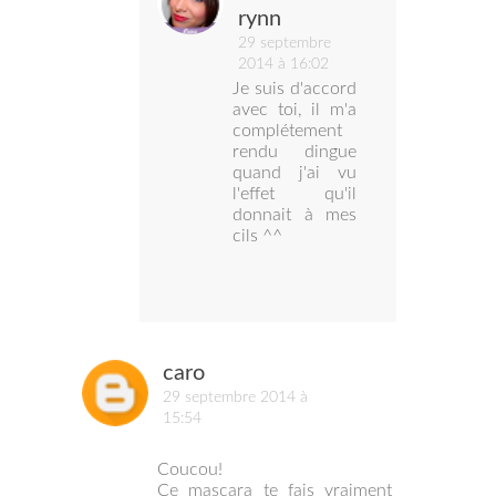
rynn
29 septembre
2014 à 16:02
Je suis d'accord
avec toi, il m'a
complétement
rendu dingue
quand j'ai vu
l'effet qu'il
donnait à mes
cils ^^
caro
29 septembre 2014 à
15:54
Coucou!
Ce mascara te fais vraiment