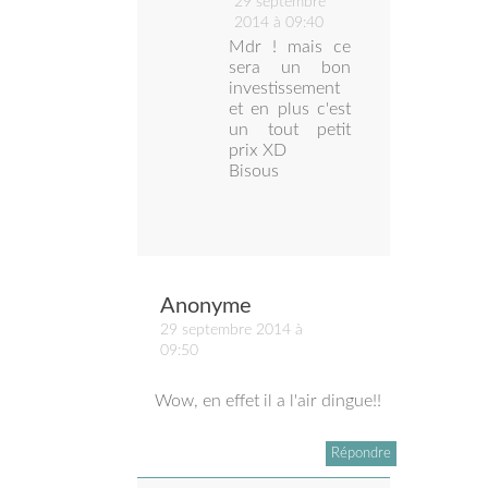
29 septembre
2014 à 09:40
Mdr ! mais ce
sera un bon
investissement
et en plus c'est
un tout petit
prix XD
Bisous
Anonyme
29 septembre 2014 à
09:50
Wow, en effet il a l'air dingue!!
Répondre