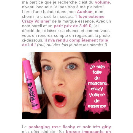
ma part ce que je recherche c'est du
volume
,
niveau longueur j'ai pas trop à me plaindre !
Lors d'une balade dans mon
Auchan
, mon
chemin a croisé le mascara
"
I love extreme
Crazy Volume
" de la marque essence. Avec un
nom pareil et un
petit prix de 3.49 €
, j'ai
décidé de lui laisser sa chance et comme vous
vous en rendrez-compte en regardant la photo
ci-dessous,
il m'a rendu complètement folle
de lui !
(
oui, oui dès fois je pète les plombs !)
Le
packaging rose flashy et noir très girly
m'a déjà séduite. Sa
brosse imposante en