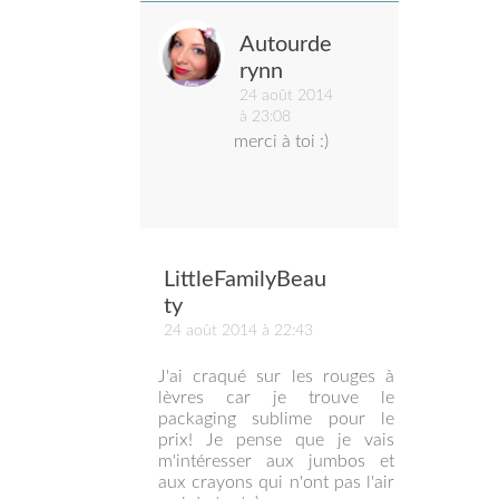
Autourde
rynn
24 août 2014
à 23:08
merci à toi :)
LittleFamilyBeau
ty
24 août 2014 à 22:43
J'ai craqué sur les rouges à
lèvres car je trouve le
packaging sublime pour le
prix! Je pense que je vais
m'intéresser aux jumbos et
aux crayons qui n'ont pas l'air