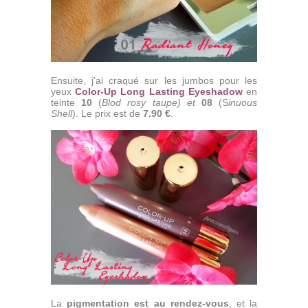
Ensuite, j'ai craqué sur les jumbos pour les
yeux
Color-Up Long Lasting Eyeshadow
en
teinte
10
(
Blod rosy taupe) et
08
(S
inuous
Shell
). Le prix est de
7.90 €
.
La
pigmentation est au rendez-vous
, et la