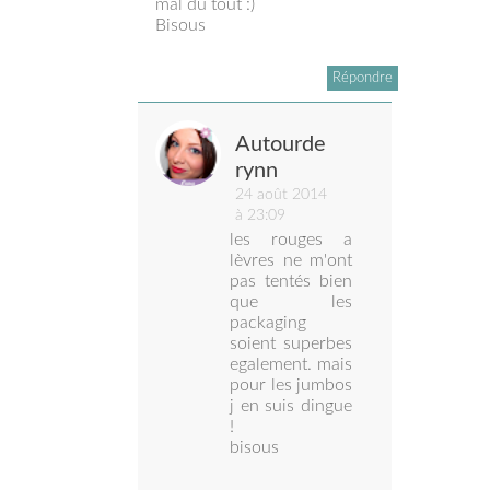
mal du tout :)
Bisous
Répondre
Autourde
rynn
24 août 2014
à 23:09
les rouges a
lèvres ne m'ont
pas tentés bien
que les
packaging
soient superbes
egalement. mais
pour les jumbos
j en suis dingue
!
bisous