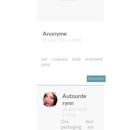
Anonyme
24 août 2014 à 18:45
Les crayons sont vraiment
jolis!
Répondre
Autourde
rynn
24 août 2014
à 19:06
Oui, leur
packaging est