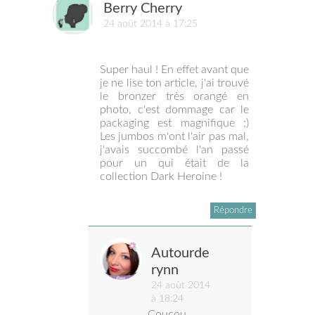
Berry Cherry
24 août 2014 à 17:25
Super haul ! En effet avant que
je ne lise ton article, j'ai trouvé
le bronzer très orangé en
photo, c'est dommage car le
packaging est magnifique ;)
Les jumbos m'ont l'air pas mal,
j'avais succombé l'an passé
pour un qui était de la
collection Dark Heroine !
Répondre
Autourde
rynn
24 août 2014
à 18:24
Coucou,