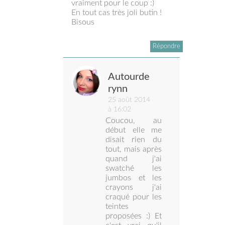
vraiment pour le coup :)
En tout cas très joli butin !
Bisous
Répondre
Autourde
rynn
25 août 2014
à 16:02
Coucou, au
début elle me
disait rien du
tout, mais après
quand j'ai
swatché les
jumbos et les
crayons j'ai
craqué pour les
teintes
proposées :) Et