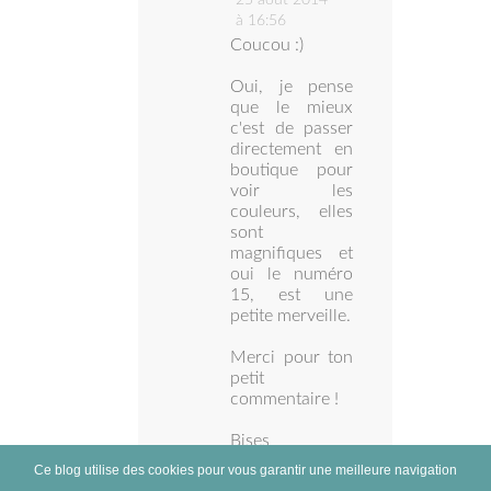
25 août 2014
à 16:56
Coucou :)
Oui, je pense
que le mieux
c'est de passer
directement en
boutique pour
voir les
couleurs, elles
sont
magnifiques et
oui le numéro
15, est une
petite merveille.
Merci pour ton
petit
commentaire !
Bises
Ce blog utilise des cookies pour vous garantir une meilleure navigation