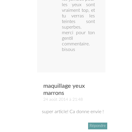
les yeux sont
vraiment top, et
tu verras les
teintes sont
superbes.
merci pour ton
gentil
commentaire.
bisous
maquillage yeux
marrons
24 août 2014 à 21:48
super article! Ca donne envie !
Répondre