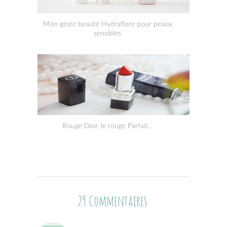
Mon geste beauté Hydraflore pour peaux
sensibles
Rouge Dior, le rouge Parfait...
29 Commentaires: