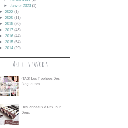
►
Janvier 2023
(1)
►
2022
(1)
►
2020
(11)
►
2018
(20)
►
2017
(48)
►
2016
(44)
►
2015
(64)
►
2014
(29)
Articles favoris
{TAG} Les Trophées Des
Blogueuses
Des Pinceaux À Prix Tout
Doux