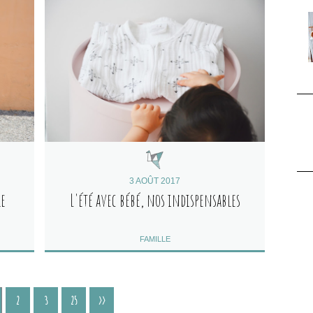
3 AOÛT 2017
le
L'été avec bébé, nos indispensables
FAMILLE
2
3
25
>>